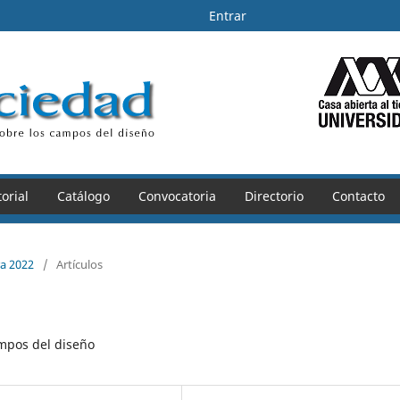
Entrar
orial
Catálogo
Convocatoria
Directorio
Contacto
ra 2022
/
Artículos
ampos del diseño